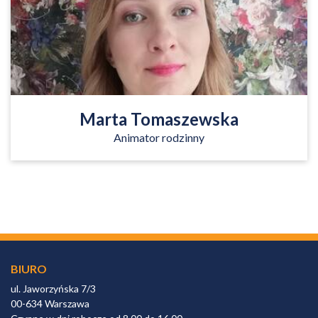
Family Spot Pruszków
Czytaj więcej
Marta Tomaszewska
Animator rodzinny
BIURO
ul. Jaworzyńska 7/3
00-634 Warszawa