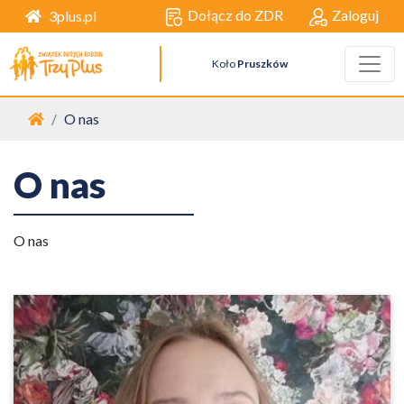
Dołącz do ZDR
Zaloguj
3plus.pl
Koło
Pruszków
Strona główna
O nas
O nas
O nas