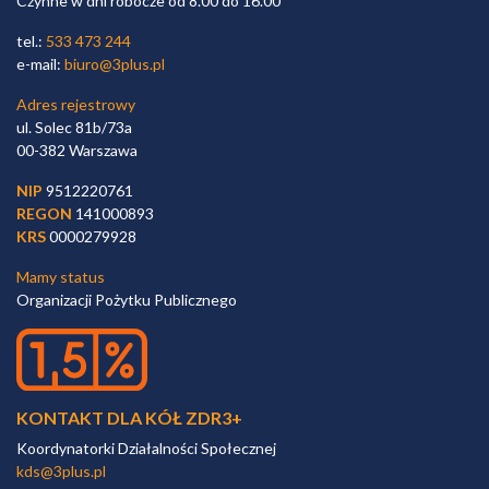
Czynne w dni robocze od 8.00 do 16.00
tel.:
533 473 244
e-mail:
biuro@3plus.pl
Adres rejestrowy
ul. Solec 81b/73a
00-382 Warszawa
NIP
9512220761
REGON
141000893
KRS
0000279928
Mamy status
Organizacji Pożytku Publicznego
KONTAKT DLA KÓŁ ZDR3+
Koordynatorki Działalności Społecznej
kds@3plus.pl