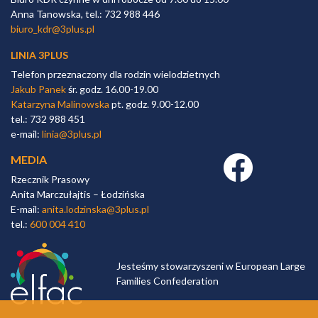
Anna Tanowska, tel.: 732 988 446
biuro_kdr@3plus.pl
LINIA 3PLUS
Telefon przeznaczony dla rodzin wielodzietnych
Jakub Panek
śr. godz. 16.00-19.00
Katarzyna Malinowska
pt. godz. 9.00-12.00
tel.: 732 988 451
e-mail:
linia@3plus.pl
MEDIA
Facebook link
Rzecznik Prasowy
Anita Marczułajtis – Łodzińska
E-mail:
anita.lodzinska@3plus.pl
tel.:
600 004 410
Jesteśmy stowarzyszeni w European Large
Families Confederation