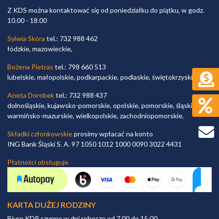
Z KDS można kontaktować się od poniedziałku do piątku, w godz.
10.00 - 18.00
Sylwia Skóra
tel.: 732 988 462
łódzkie, mazowieckie,
Bożena Pietras
tel.: 798 660 513
lubelskie, małopolskie, podkarpackie, podlaskie, świętokrzyskie,
Aneta Dorobek
tel.: 732 988 437
dolnośląskie, kujawsko-pomorskie, opolskie, pomorskie, śląskie,
warmińsko-mazurskie, wielkopolskie, zachodniopomorskie,
Składki członkowskie
prosimy wpłacać na konto
ING Bank Śląski S. A. 97 1050 1012 1000 0090 3022 4431
Płatności obsługuje
KARTA DUŻEJ RODZINY
Biuro KDR czynne w dni robocze od 7.00 do 15.00