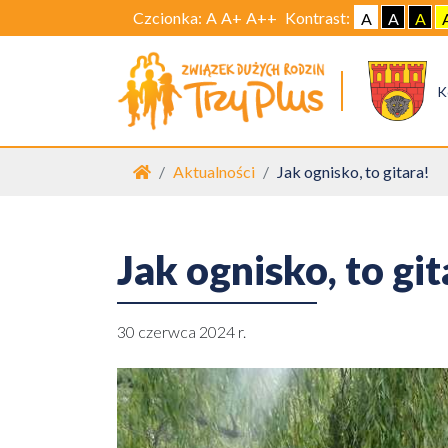
Czcionka:
A
A+
A++
Kontrast:
A
A
A
K
Strona główna
Aktualności
Jak ognisko, to gitara!
Jak ognisko, to git
30 czerwca 2024 r.