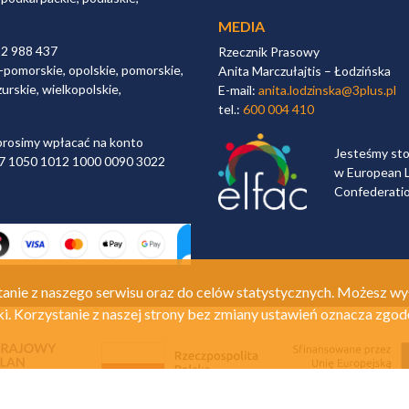
MEDIA
32 988 437
Rzecznik Prasowy
-pomorskie, opolskie, pomorskie,
Anita Marczułajtis – Łodzińska
urskie, wielkopolskie,
E-mail:
anita.lodzinska@3plus.pl
tel.:
600 004 410
rosimy wpłacać na konto
Jesteśmy st
 97 1050 1012 1000 0090 3022
w European L
Confederati
anie z naszego serwisu oraz do celów statystycznych. Możesz wy
ki. Korzystanie z naszej strony bez zmiany ustawień oznacza zgod