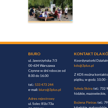
BIURO
KONTAKT DLA KÓ
ul. Jaworzyńska 7/3
Koordynatorki Działal
00-634 Warszawa
kds@3plus.pl
Czynne w dni robocze od
Z KDS można kontaktow
8.00 do 16.00
piątku, w godz. 10.00 -
tel.:
533 473 244
Sylwia Skóra
tel.: 732 
e-mail:
biuro@3plus.pl
łódzkie, mazowieckie,
Adres rejestrowy
Bożena Pietras
tel.: 7
ul. Solec 81b/73a
lubelskie, małopolskie,