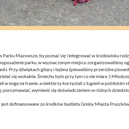
 w Parku Mazowsze, by poznać się i integrować w środowisku rodz
i wyposażenie parku, w wyznaczonym miejscu zorganizowaliśmy og
ianki. Przy dźwiękach gitary i bębna śpiewaliśmy przeróżne piosenk
elać się wokalnie. Śmiechu było przy tym co nie miara :) Młodsze
i w nogę na trawie, a niektórzy korzystali z kąpieli w pobliskim s
ię, porozmawiać, wymienić się doświadczeniem w różnych dziedzin
y jest dofinansowane ze środków budżetu Gminy Miasta Pruszkó