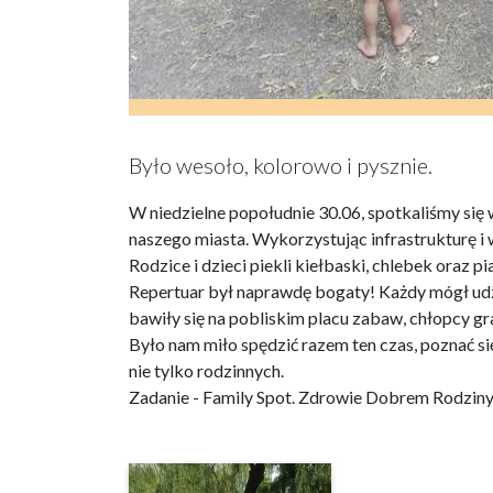
Było wesoło, kolorowo i pysznie.
W niedzielne popołudnie 30.06, spotkaliśmy się
naszego miasta. Wykorzystując infrastrukturę 
Rodzice i dzieci piekli kiełbaski, chlebek oraz p
Repertuar był naprawdę bogaty! Każdy mógł udzi
bawiły się na pobliskim placu zabaw, chłopcy gral
Było nam miło spędzić razem ten czas, poznać s
nie tylko rodzinnych.
Zadanie - Family Spot. Zdrowie Dobrem Rodzin