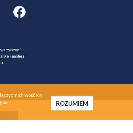
Facebook link
owarzyszeni
arge Families
on
łączyć możliwość ich
ę na
ROZUMIEM