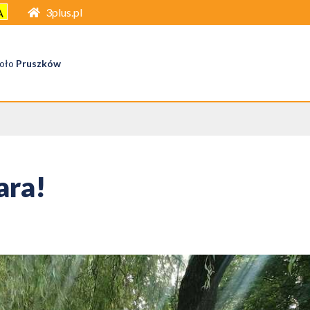
3plus.pl
A
oło
Pruszków
ara!