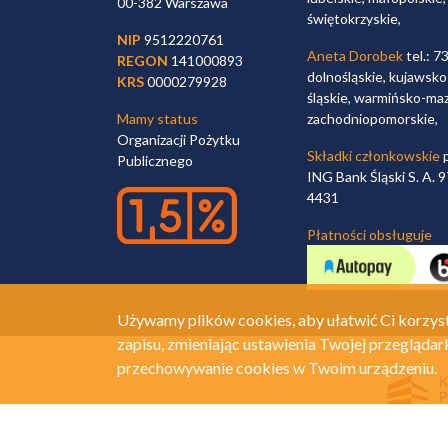
00-382 Warszawa
świętokrzyskie,
NIP
9512220761
Aneta Dorobek
tel.: 7
REGON
141000893
dolnośląskie, kujawsko
KRS
0000279928
śląskie, warmińsko-maz
Mamy status
zachodniopomorskie,
Organizacji Pożytku
Składki członkowskie
p
Publicznego
ING Bank Śląski S. A.
4431
Płatności obsługuje
Używamy plików cookies, aby ułatwić Ci korzyst
zapisu, zmieniając ustawienia Twojej przeglądar
przechowywanie cookies w Twoim urządzeniu.