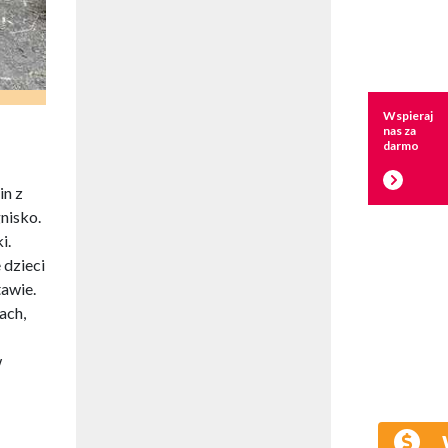
Wspieraj
nas za
darmo
in z
nisko.
i.
 dzieci
tawie.
ach,
w