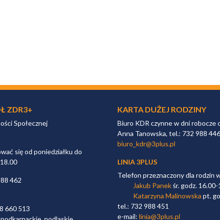
Ł ZDR3+
KARTA DUŻEJ RODZINY
ności Społecznej
Biuro KDR czynne w dni robocze 
Anna Tanowska, tel.: 732 988 44
biuro_kdr@3plus.pl
ać się od poniedziałku do
 18.00
LINIA 3PLUS
Telefon przeznaczony dla rodzin 
988 462
Jakub Panek
śr. godz. 16.00-
Katarzyna Malinowska
pt. go
tel.: 732 988 451
98 660 513
e-mail:
linia@3plus.pl
 podkarpackie, podlaskie,