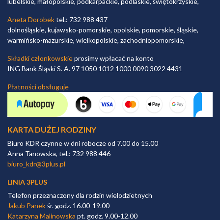
lubelskie, małopolskie, podkarpackie, podlaskie, świętokrzyskie,
Aneta Dorobek
tel.: 732 988 437
dolnośląskie, kujawsko-pomorskie, opolskie, pomorskie, śląskie,
warmińsko-mazurskie, wielkopolskie, zachodniopomorskie,
Składki członkowskie
prosimy wpłacać na konto
ING Bank Śląski S. A. 97 1050 1012 1000 0090 3022 4431
Płatności obsługuje
KARTA DUŻEJ RODZINY
Biuro KDR czynne w dni robocze od 7.00 do 15.00
Anna Tanowska, tel.: 732 988 446
biuro_kdr@3plus.pl
LINIA 3PLUS
Telefon przeznaczony dla rodzin wielodzietnych
Jakub Panek
śr. godz. 16.00-19.00
Katarzyna Malinowska
pt. godz. 9.00-12.00