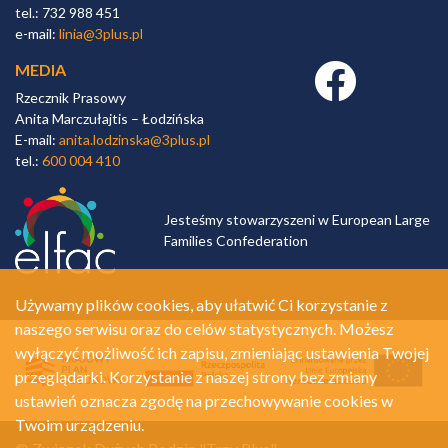
tel.: 732 988 451
e-mail:
linia@3plus.pl
MEDIA
Facebook link
Rzecznik Prasowy
Anita Marczułajtis – Łodzińska
E-mail:
anita.lodzinska@3plus.pl
tel.:
600 004 410
Jesteśmy stowarzyszeni w European Large
Families Confederation
Używamy plików cookies, aby ułatwić Ci korzystanie z
naszego serwisu oraz do celów statystycznych. Możesz
wyłączyć możliwość ich zapisu, zmieniając ustawienia Twojej
przeglądarki. Korzystanie z naszej strony bez zmiany
ustawień oznacza zgodę na przechowywanie cookies w
Twoim urządzeniu.